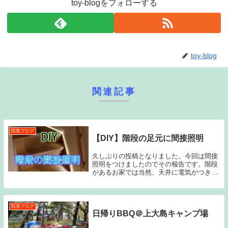
toy-blogをフォローする
toy-blog
関連記事
院長ブログ
【DIY】階段の足元に間接照明
久しぶりの投稿となりました。今回は間接
照明をつけましたのでその報告です。階段
があるお家では当然、天井に電気がつきま
すが消し忘れもよくあります。そのため、
我が家では天井のライトを人感センサー付
きにして、暗い夜だけ人の動きに反応して
点くようにし...
院長ブログ
日帰りBBQ＠上大島キャンプ場