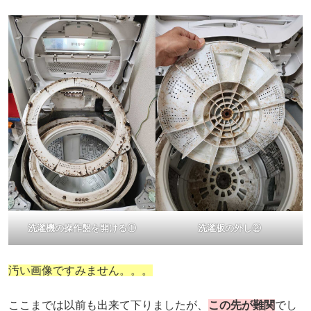
洗濯機の操作盤を開ける①
洗濯板の外し②
汚い画像ですみません。。。
ここまでは以前も出来て下りましたが、
この先が難関
でし