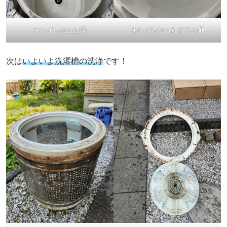
キレイになった⑨
キレイになったドラム⑩
次は
いよいよ洗濯槽の洗浄
です！