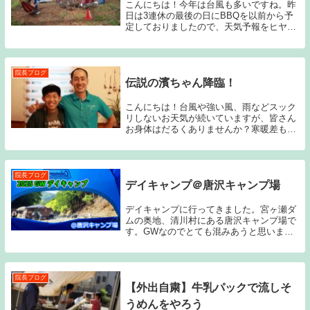
こんにちは！今年は台風も多いですね。昨
日は3連休の最後の日にBBQを以前から予
定しておりましたので、天気予報をヒヤヒ
ヤしていましたが、何とかできましたー！
^^BBQやキャンプ好きな私ですが、今年は
回数が多くないので今回のBBQは久しぶり
でご...
院長ブログ
伝説の濱ちゃん降臨！
こんにちは！台風や強い風、雨などスック
リしないお天気が続いていますが、皆さん
お身体はだるくありませんか？寒暖差も激
しいので体調不良の方が多くなってきまし
た。風邪など引かないよう、お気をつけて
ください。さてさて～久しぶりのブログ投
稿になります...
院長ブログ
デイキャンプ＠唐沢キャンプ場
デイキャンプに行ってきました。宮ヶ瀬ダ
ムの奥地、清川村にある唐沢キャンプ場で
す。GWなのでとても混みあうと思いまし
たが、ちょうど過ごしやすいくらいでし
た。水がとてもキレイで最高な場所でし
た！
院長ブログ
【外出自粛】牛乳パックで流しそ
うめんをやろう