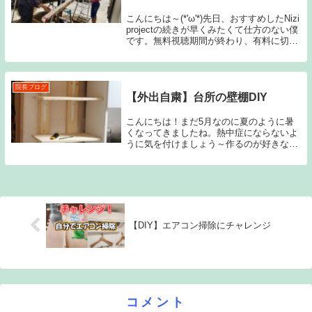
こんにちは～(*'ω'*)先日、おすすめしたNizi
projectの続きが早くみたくて仕方のない僕
です。無料視聴期間が終わり、有料に切り
替えるかどうしようか・・・。毎週の木
曜・金曜には日テレの情報番組「スッキ
リ」で少し放送されるので、それ...
院長ブログ
【外出自粛】台所の壁棚DIY
こんにちは！まだ5月なのに夏のように暑
くなってきましたね。熱中症にならないよ
うに気を付けましょう～作るのが好きな私
は家にいるとあれやこれや作りたいモノが
あって気になります。^^;前回に引き続き、
台所に置いてあるゴミ箱が置いてある壁を
なんとか...
【DIY】エアコン掃除にチャレンジ
コメント