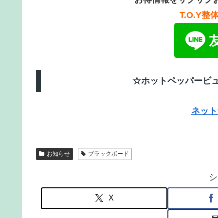
T.O.Y整
☆ホットペッパービ
ネット
お知らせ
ブラックボード
シ
X