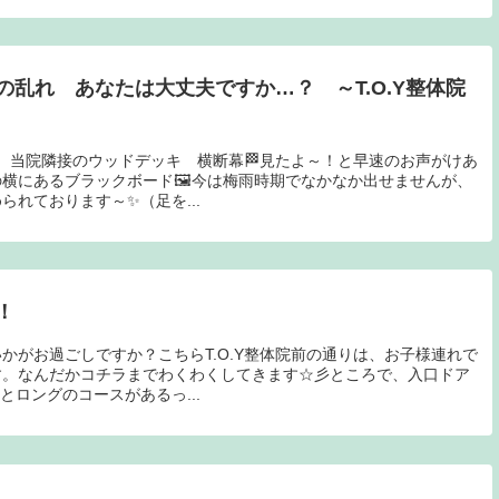
乱れ あなたは大丈夫ですか…？ ～T.O.Y整体院
です。当院隣接のウッドデッキ 横断幕🏁見たよ～！と早速のお声がけあ
その横にあるブラックボード🖼今は梅雨時期でなかなか出せませんが、
れております～✨（足を...
！
かがお過ごしですか？こちらT.O.Y整体院前の通りは、お子様連れで
す。なんだかコチラまでわくわくしてきます☆彡ところで、入口ドア
ロングのコースがあるっ...