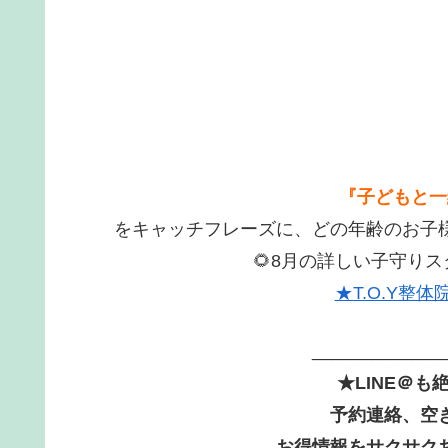
『子どもと一
をキャッチフレーズに、どの年齢のお子
🌻8月の詳しい子守り
★T.O.Y整
____________
★LINE＠
予約連絡、空
お得情報をサクサク