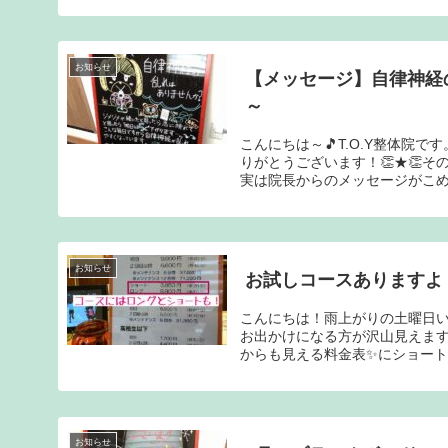
お知らせ
【メッセージ】自律神経の
～
こんにちは～🎵T.O.Y整体院
りがとうございます！👏★👏
実は院長からのメッセージがこめら
お知らせ
お試しコースありますよ
こんにちは！雨上がりの土曜日い
お出かけになる方が沢山見えま
からも見える料金表✨にショートと
お知らせ