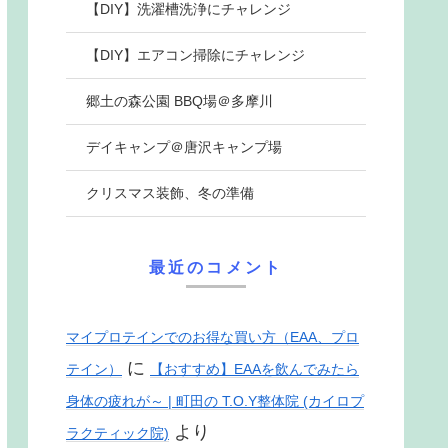
【DIY】洗濯槽洗浄にチャレンジ
【DIY】エアコン掃除にチャレンジ
郷土の森公園 BBQ場＠多摩川
デイキャンプ＠唐沢キャンプ場
クリスマス装飾、冬の準備
最近のコメント
マイプロテインでのお得な買い方（EAA、プロ
に
テイン）
【おすすめ】EAAを飲んでみたら
身体の疲れが～ | 町田の T.O.Y整体院 (カイロプ
より
ラクティック院)